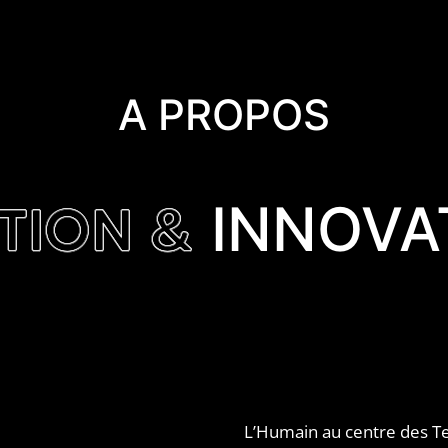
A PROPOS
TION &
INNOVA
L’Humain au centre des T